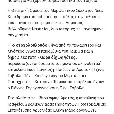
παιδιά για να χαρούν τα φανταστικά του ταξίδια.
Η Θεατρική Ομάδα του Μορφωτικού Συλλόγου Νέας
Κίου δραματοποιεί και παρουσιάζει, στην αίθουσα
του δανειστικού τμήματος της Δημόσιας
Βιβλιοθήκης Ναυπλίου, δυο ιστορίες του αγαπημένου
συγγραφέα.
«Το στοχολούλουδο»
, ένα από τα παλαιότερα και
λιγότερο γνωστά παραμύθια του Τριβιζά και η
δημοφιλέστατη
«Χώρα δίχως γάτες»
παρουσιάζονται δραματοποιημένα σε σκηνοθετική
επιμέλεια Εύας Γιαγκιόζη. Παίζουν οι Αραπάκη Τζίνα,
Γαβρίλη Πένυ, Χατζηγεωργίου Μυρτώ και η
Παπαχρήστου Κατερίνα. Τη μουσική επιμέλεια έχουν
ο Γιάννης Σαρηγιάννης και η Πένυ Γαβρίλη.
Στο πλαίσιο του ίδιου αφιερώματος, η υπεύθυνη του
Γραφείου Σχολικών Δραστηριοτήτων Πρωτοβάθμιας
Εκπαίδευσης Αργολίδας Ελένη Μάρα οργανώνει