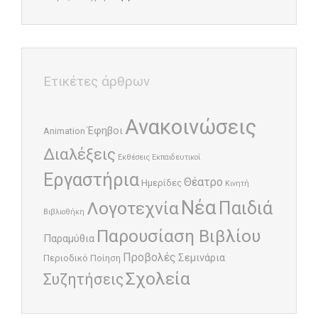
Ετικέτες άρθρων
Ανακοινώσεις
Έφηβοι
Animation
Διαλέξεις
Εκθέσεις
Εκπαιδευτικοί
Εργαστήρια
Θέατρο
Ημερίδες
Κινητή
Νέα
Παιδιά
Λογοτεχνία
Βιβλιοθήκη
Παρουσίαση Βιβλίου
Παραμύθια
Προβολές
Σεμινάρια
Περιοδικό
Ποίηση
Σχολεία
Συζητήσεις