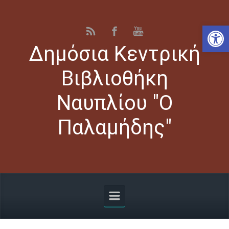
Skip to main content
Αν
Δημόσια Κεντρική
Βιβλιοθήκη
Ναυπλίου "Ο
Παλαμήδης"