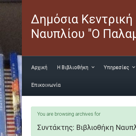
Skip to main content
Δημόσια Κεντρική
Ναυπλίου "Ο Παλα
Αρχική
Η Βιβλιοθήκη
Υπηρεσίες
Επικοινωνία
You are browsing archives for
Συντάκτης:
Βιβλιοθήκη Ναυπ