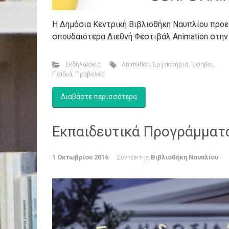
Η Δημόσια Κεντρική Βιβλιοθήκη Ναυπλίου προετ
σπουδαιότερα Διεθνή Φεστιβάλ Animation στην Ελ
Εκδηλώσεις
Animation
,
Εργαστήρια
,
Έφηβοι
,
Παιδιά
,
Προβολές
Διαβάστε περισσότερα
Εκπαιδευτικά Προγράμματ
1 Οκτωβρίου 2016
Συντάκτης
Βιβλιοθήκη Ναυπλίου