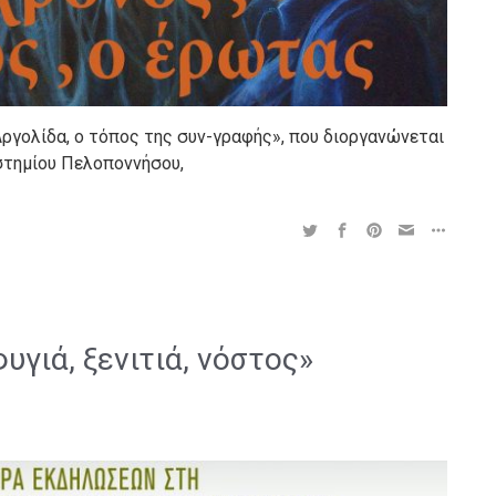
ργολίδα, ο τόπος της συν-γραφής», που διοργανώνεται
στημίου Πελοποννήσου,
γιά, ξενιτιά, νόστος»