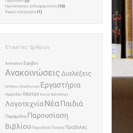
Περιοδικό
(3)
Προσκλήσεις ενδιαφέροντος
(10)
Χωρίς κατηγορία
(1)
Ετικέτες άρθρων
Έφηβοι
Animation
Ανακοινώσεις
Διαλέξεις
Εργαστήρια
Εκθέσεις
Εκπαιδευτικοί
Θέατρο
Ημερίδες
Κινητή Βιβλιοθήκη
Νέα
Παιδιά
Λογοτεχνία
Παρουσίαση
Παραμύθια
Βιβλίου
Προβολές
Περιοδικό
Ποίηση