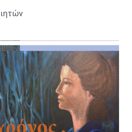
οιητών