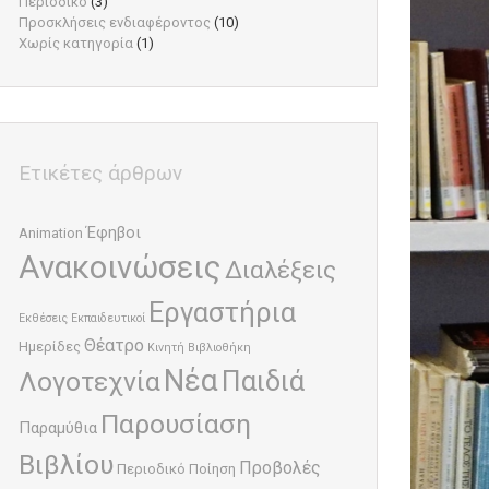
Περιοδικό
(3)
Προσκλήσεις ενδιαφέροντος
(10)
Χωρίς κατηγορία
(1)
Ετικέτες άρθρων
Έφηβοι
Animation
Ανακοινώσεις
Διαλέξεις
Εργαστήρια
Εκθέσεις
Εκπαιδευτικοί
Θέατρο
Ημερίδες
Κινητή Βιβλιοθήκη
Νέα
Παιδιά
Λογοτεχνία
Παρουσίαση
Παραμύθια
Βιβλίου
Προβολές
Περιοδικό
Ποίηση