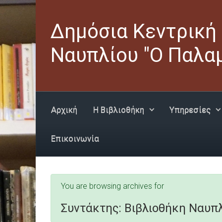
Skip to main content
Δημόσια Κεντρική
Ναυπλίου "Ο Παλα
Αρχική
Η Βιβλιοθήκη
Υπηρεσίες
Επικοινωνία
You are browsing archives for
Συντάκτης:
Βιβλιοθήκη Ναυπ