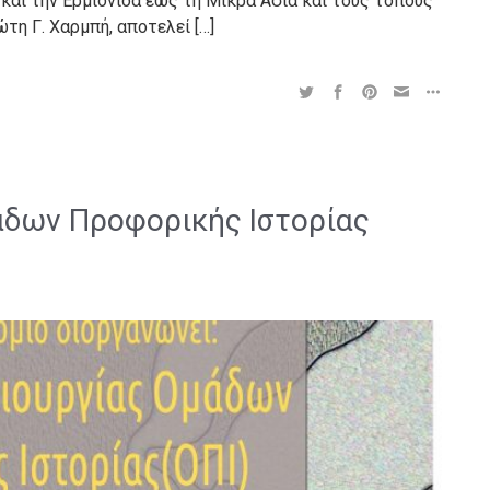
και την Ερμιονίδα έως τη Μικρά Ασία και τους τόπους
ώτη Γ. Χαρμπή, αποτελεί […]
άδων Προφορικής Ιστορίας