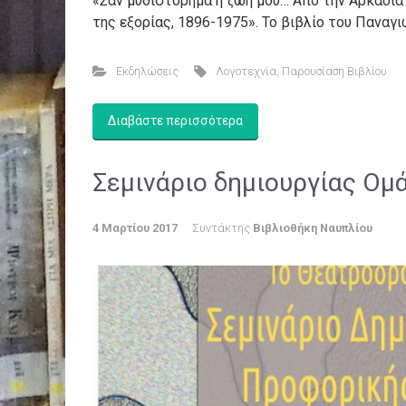
«Σαν μυθιστόρημα η ζωή μου… Από την Αρκαδία 
της εξορίας, 1896-1975». Το βιβλίο του Παναγι
Εκδηλώσεις
Λογοτεχνία
,
Παρουσίαση Βιβλίου
Διαβάστε περισσότερα
Σεμινάριο δημιουργίας Ομ
4 Μαρτίου 2017
Συντάκτης
Βιβλιοθήκη Ναυπλίου