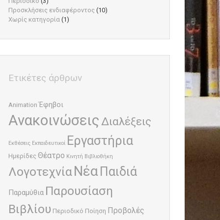
Περιοδικό
(3)
Προσκλήσεις ενδιαφέροντος
(10)
Χωρίς κατηγορία
(1)
Ετικέτες άρθρων
Έφηβοι
Animation
Ανακοινώσεις
Διαλέξεις
Εργαστήρια
Εκθέσεις
Εκπαιδευτικοί
Θέατρο
Ημερίδες
Κινητή Βιβλιοθήκη
Νέα
Παιδιά
Λογοτεχνία
Παρουσίαση
Παραμύθια
Βιβλίου
Προβολές
Περιοδικό
Ποίηση