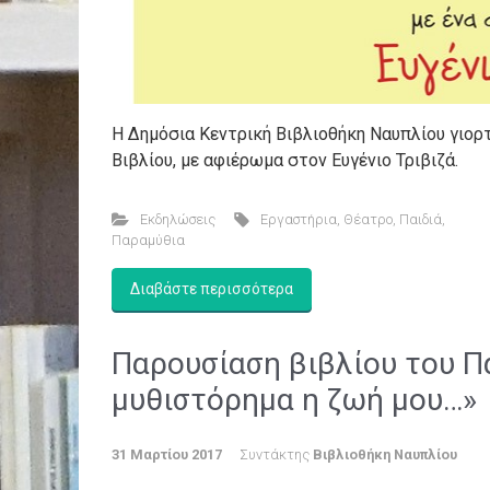
Η Δημόσια Κεντρική Βιβλιοθήκη Ναυπλίου γιορτ
Βιβλίου, με αφιέρωμα στον Ευγένιο Τριβιζά.
Εκδηλώσεις
Εργαστήρια
,
Θέατρο
,
Παιδιά
,
Παραμύθια
Διαβάστε περισσότερα
Παρουσίαση βιβλίου του Π
μυθιστόρημα η ζωή μου…»
31 Μαρτίου 2017
Συντάκτης
Βιβλιοθήκη Ναυπλίου