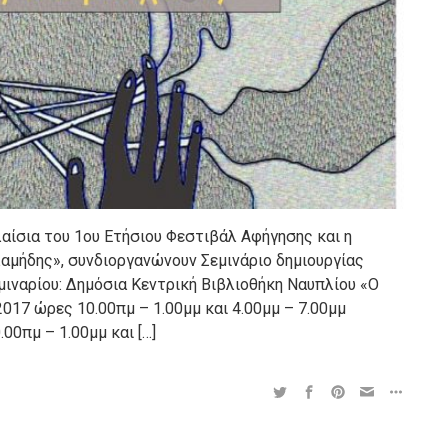
σια του 1ου Ετήσιου Φεστιβάλ Αφήγησης και η
αμήδης», συνδιοργανώνουν Σεμινάριο δημιουργίας
ιναρίου: Δημόσια Κεντρική Βιβλιοθήκη Ναυπλίου «Ο
17 ώρες 10.00πμ – 1.00μμ και 4.00μμ – 7.00μμ
 1.00μμ και […]