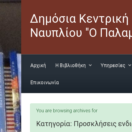
Skip to main content
Δημόσια Κεντρική
Ναυπλίου "Ο Παλα
Αρχική
Η Βιβλιοθήκη
Υπηρεσίες
Επικοινωνία
You are browsing archives for
Κατηγορία:
Προσκλήσεις ενδ