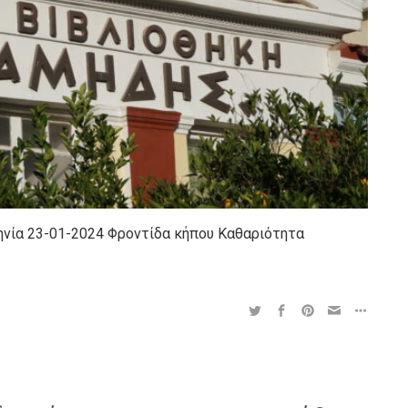
ηνία 23-01-2024 Φροντίδα κήπου Καθαριότητα