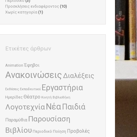
Περιοδικό
(3)
Προσκλήσεις ενδιαφέροντος
(10)
Χωρίς κατηγορία
(1)
Ετικέτες άρθρων
Έφηβοι
Animation
Ανακοινώσεις
Διαλέξεις
Εργαστήρια
Εκθέσεις
Εκπαιδευτικοί
Θέατρο
Ημερίδες
Κινητή Βιβλιοθήκη
Νέα
Παιδιά
Λογοτεχνία
Παρουσίαση
Παραμύθια
Βιβλίου
Προβολές
Περιοδικό
Ποίηση