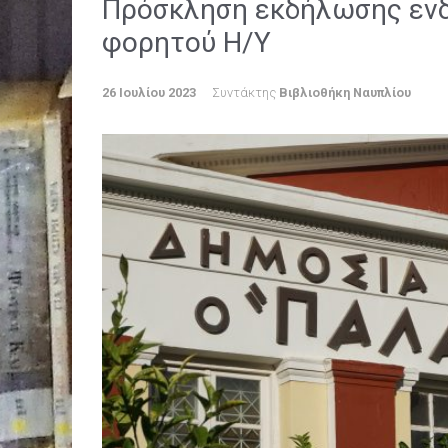
Πρόσκληση εκδήλωσης ενδ
φορητού Η/Υ
26 Ιουλίου 2023
Συντάκτης
Βιβλιοθήκη Ναυπλίου